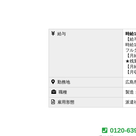
給与
時給1
【給
時給
フル
【月
★残
【月
【月
勤務地
広島
職種
製造
雇用形態
派遣
0120-63