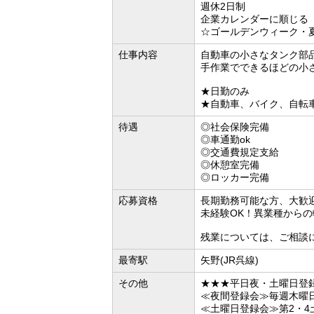
週休2日制
企業カレンダーに順じる
☆ゴールデンウィーク・
仕事内容
自動車の小さなタンク部
手作業でできるほどの小
★日勤のみ
★自動車、バイク、自転車
待遇
◎社会保険完備
◎車通勤ok
◎交通費規定支給
◎休憩室完備
◎ロッカー完備
応募資格
長期勤務可能な方、大歓
未経験OK！異業種から
残業については、ご相談
最寄駅
矢野(JR呉線)
その他
★★★平日夜・土曜日登
≪夜間登録会≫毎週木曜日の1
≪土曜日登録会≫第2・4土