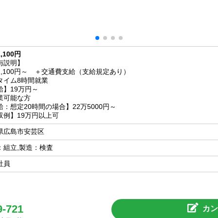
,100円
与説明】
1,100円～ ＋交通費支給（支給規定あり）
タイム8時間就業
給】19万円～
業可能な方
給：想定20時間の場合】22万5000円～
収例】19万円以上可
県
広島市安芸区
：組立,製造：検査
社員
9-721
カン