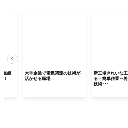
部品組
大手企業で電気関連の技術が
新工場きれいな工
分！
活かせる職場
る・簡単作業～将
技術･･･