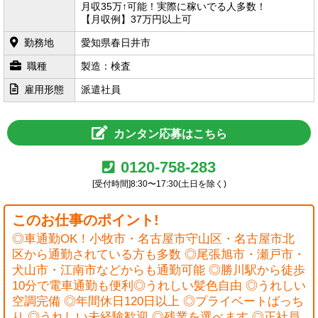
月収35万↑可能！実際に稼いでる人多数！
【月収例】37万円以上可
勤務地
愛知県
春日井市
職種
製造：検査
雇用形態
派遣社員
カンタン応募はこちら
0120-758-283
[受付時間]8:30〜17:30(土日を除く)
このお仕事のポイント!
◎車通勤OK！小牧市・名古屋市守山区・名古屋市北
区から通勤されている方も多数 ◎尾張旭市・瀬戸市・
犬山市・江南市などからも通勤可能 ◎勝川駅から徒歩
10分で電車通勤も便利◎うれしい髪色自由 ◎うれしい
空調完備 ◎年間休日120日以上 ◎プライベートばっち
り ◎うれしい未経験歓迎 ◎残業を選べます ◎正社員