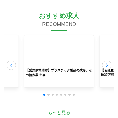
おすすめ求人
RECOMMEND
業
【愛知県常滑市】プラスチック製品の成形、そ
【名古屋市
給30万可能 
の他作業 土�･･･
もっと見る