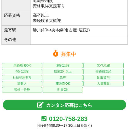
退職金制度
資格取得支援有り
応募資格
高卒以上
未経験者大歓迎
最寄駅
勝川(JR中央本線(名古屋ｰ塩尻))
その他
募集中
未経験者OK
20代活躍
30代活躍
40代活躍
残業20h以上
交通費支給
社員登用有り
急募
制服貸与
高収入
車通勤OK
大量募集
禁煙・分煙
即日OK
カンタン応募はこちら
0120-758-283
[受付時間]8:30〜17:30(土日を除く)