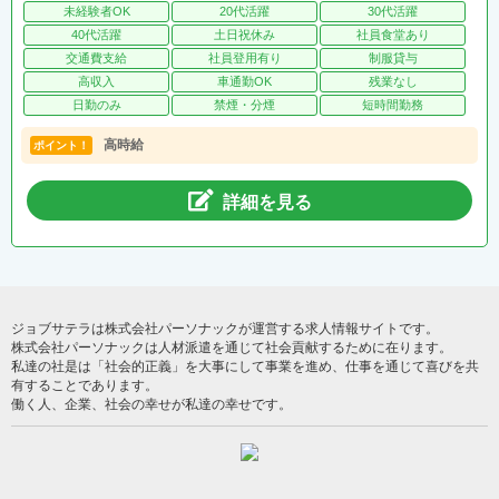
未経験者OK
20代活躍
30代活躍
40代活躍
土日祝休み
社員食堂あり
交通費支給
社員登用有り
制服貸与
高収入
車通勤OK
残業なし
日勤のみ
禁煙・分煙
短時間勤務
高時給
ポイント！
詳細を見る
ジョブサテラは株式会社パーソナックが運営する求人情報サイトです。
株式会社パーソナックは人材派遣を通じて社会貢献するために在ります。
私達の社是は「社会的正義」を大事にして事業を進め、仕事を通じて喜びを共
有することであります。
働く人、企業、社会の幸せが私達の幸せです。