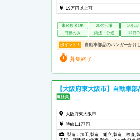
19万円以上可
未経験者OK
20代活躍
30代
日勤のみ
禁煙・分煙
即日O
自動車部品のハンガーかけ
ポイント！
募集終了
【大阪府東大阪市】自動車部
遣社員
大阪府東大阪市
時給1,177円
製造：加工,製造：組立,製造：検査,
工場・製造業の仕事,製造・その他,軽作