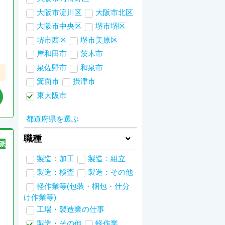
大阪市淀川区
大阪市北区
大阪市中央区
堺市堺区
堺市西区
堺市美原区
岸和田市
茨木市
泉佐野市
和泉市
箕面市
摂津市
東大阪市
都道府県を選ぶ
職種
派
製造：加工
製造：組立
製造：検査
製造：その他
軽作業等(包装・梱包・仕分
け作業等)
工場・製造業の仕事
製造・その他
軽作業