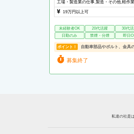
工場・製造業の仕事,製造・その他,軽作
19万円以上可
未経験者OK
20代活躍
30代
日勤のみ
禁煙・分煙
即日O
自動車部品やボルト、金具
ポイント！
募集終了
私達の社是