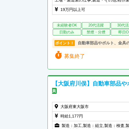
19万円以上可
未経験者OK
20代活躍
30代
日勤のみ
禁煙・分煙
即日O
自動車部品やボルト、金具
ポイント！
募集終了
【大阪府川俣】自動車部品や
員
大阪府東大阪市
時給1,177円
製造：加工,製造：組立,製造：検査,