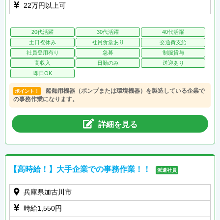
22万円以上可
20代活躍
30代活躍
40代活躍
土日祝休み
社員食堂あり
交通費支給
社員登用有り
急募
制服貸与
高収入
日勤のみ
送迎あり
即日OK
船舶用機器（ポンプまたは環境機器）を製造している企業で
ポイント！
の事務作業になります。
詳細を見る
【高時給！】大手企業での事務作業！！
派遣社員
兵庫県加古川市
時給1,550円