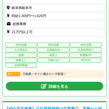
岐阜県岐阜市
時給1,300円〜1,625円
総務事務
21万円以上可
20代活躍
30代活躍
40代活躍
土日祝休み
交通費支給
社員登用有り
急募
高収入
車通勤OK
残業なし
日勤のみ
即日OK
短時間勤務
◎急募！すぐに働きたい方歓迎！
ポイント！
詳細を見る
【紹介予定派遣】正社員登用後の定着率◎。庶務から経