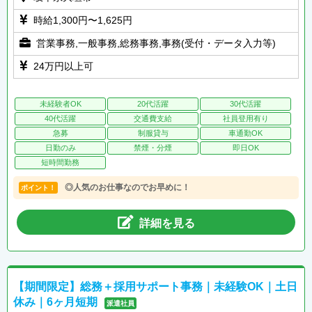
時給1,300円〜1,625円
営業事務,一般事務,総務事務,事務(受付・データ入力等)
24万円以上可
未経験者OK
20代活躍
30代活躍
40代活躍
交通費支給
社員登用有り
急募
制服貸与
車通勤OK
日勤のみ
禁煙・分煙
即日OK
短時間勤務
◎人気のお仕事なのでお早めに！
ポイント！
詳細を見る
【期間限定】総務＋採用サポート事務｜未経験OK｜土日
休み｜6ヶ月短期
派遣社員