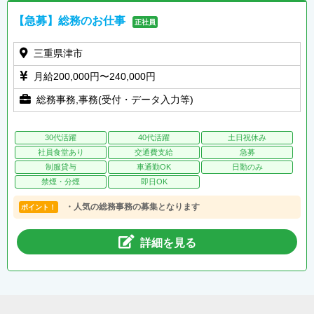
【急募】総務のお仕事
正社員
三重県津市
月給200,000円〜240,000円
総務事務,事務(受付・データ入力等)
30代活躍
40代活躍
土日祝休み
社員食堂あり
交通費支給
急募
制服貸与
車通勤OK
日勤のみ
禁煙・分煙
即日OK
・人気の総務事務の募集となります
ポイント！
詳細を見る