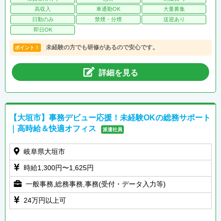
高収入
車通勤OK
大量募集
日勤のみ
禁煙・分煙
送迎あり
即日OK
未経験の方でも研修があるので安心です。
ポイント！
詳細を見る
【大垣市】事務デビュー応援！未経験OKの総務サポート
｜高時給＆快適オフィス
派遣社員
岐阜県大垣市
時給1,300円〜1,625円
一般事務,総務事務,事務(受付・データ入力等)
24万円以上可