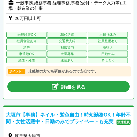
一般事務,総務事務,経理事務,事務(受付・データ入力等),工
場・製造業の仕事
26万円以上可
未経験者OK
20代活躍
土日祝休み
社員食堂あり
交通費支給
社員登用有り
急募
制服貸与
高収入
車通勤OK
大量募集
日勤のみ
禁煙・分煙
送迎あり
即日OK
未経験の方でも研修があるので安心です。
ポイント！
詳細を見る
大垣市【事務】ネイル・髪色自由！時短勤務OK！年齢不
問・女性活躍中・日勤のみでプライベートも充実
派遣社員
岐阜県大垣市