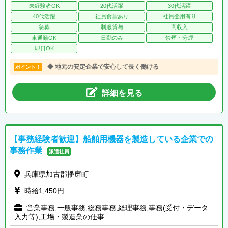
未経験者OK
20代活躍
30代活躍
40代活躍
社員食堂あり
社員登用有り
急募
制服貸与
高収入
車通勤OK
日勤のみ
禁煙・分煙
即日OK
◆ 地元の安定企業で安心して長く働ける
ポイント！
詳細を見る
【事務経験者歓迎】船舶用機器を製造している企業での
事務作業
派遣社員
兵庫県加古郡播磨町
時給1,450円
営業事務,一般事務,総務事務,経理事務,事務(受付・データ
入力等),工場・製造業の仕事