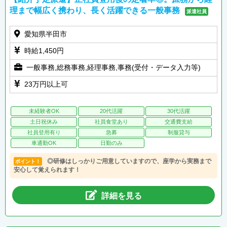
理まで幅広く携わり、長く活躍できる一般事務
派遣社員
愛知県半田市
時給1,450円
一般事務,総務事務,経理事務,事務(受付・データ入力等)
23万円以上可
未経験者OK
20代活躍
30代活躍
土日祝休み
社員食堂あり
交通費支給
社員登用有り
急募
制服貸与
車通勤OK
日勤のみ
◎研修はしっかりご用意していますので、座学から実務まで
ポイント！
安心して覚えられます！
詳細を見る