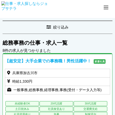
絞り込み
総務事務の仕事・求人一覧
8件の求人が見つかりました
【超安定】大手企業での事務職！男性活躍中！
派遣社員
兵庫県加古川市
時給1,330円
一般事務,総務事務,経理事務,事務(受付・データ入力等)
未経験者OK
20代活躍
30代活躍
土日祝休み
社員食堂あり
交通費支給
社員登用有り
急募
制服貸与